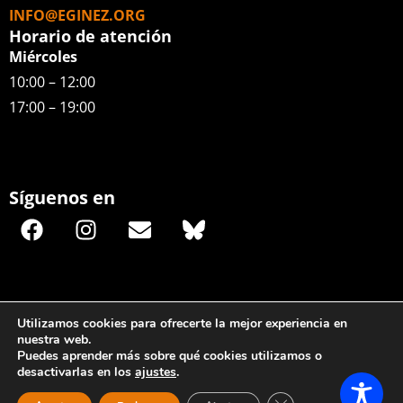
INFO@EGINEZ.ORG
Horario de atención
Miércoles
10:00 – 12:00
17:00 – 19:00
Síguenos en
Utilizamos cookies para ofrecerte la mejor experiencia en
nuestra web.
Puedes aprender más sobre qué cookies utilizamos o
desactivarlas en los
ajustes
.
© ideolab 2026. Todos los derechos reservados |
Aviso legal
|
Política de privacidad
|
Política de cookies
Cerrar el banner de 