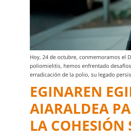
Hoy, 24 de octubre, conmemoramos el Día
poliomielitis, hemos enfrentado desafíos
erradicación de la polio, su legado persi
EGINAREN EGI
AIARALDEA PA
LA COHESIÓN 