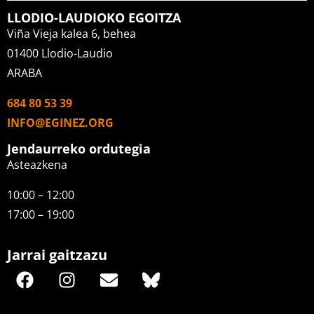
LLODIO-LAUDIOKO EGOITZA
Viña Vieja kalea 6, behea
01400 Llodio-Laudio
ARABA
684 80 53 39
INFO@EGINEZ.ORG
Jendaurreko ordutegia
Asteazkena
10:00 – 12:00
17:00 – 19:00
Jarrai gaitzazu