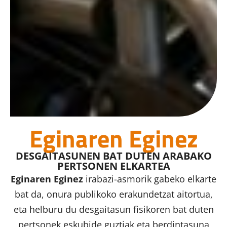
Eginaren Eginez
DESGAITASUNEN BAT DUTEN ARABAKO
PERTSONEN ELKARTEA
Eginaren Eginez
irabazi-asmorik gabeko elkarte
bat da, onura publikoko erakundetzat aitortua,
eta helburu du desgaitasun fisikoren bat duten
pertsonek eskubide guztiak eta berdintasuna