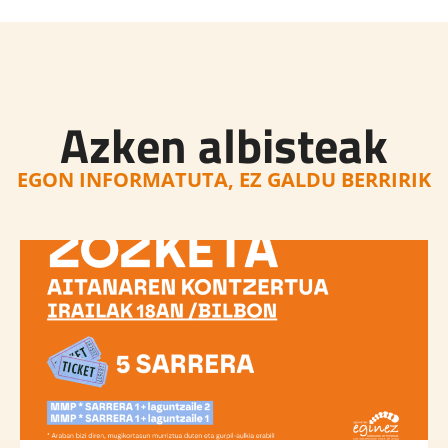
Azken albisteak
EGON INFORMATUTA, EZ GALDU BERRIRIK