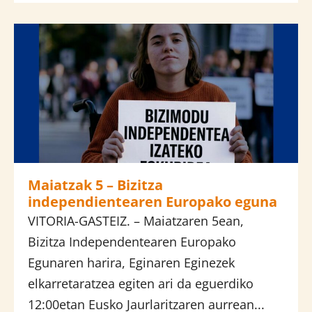
Maiatzak 5 – Bizitza
independientearen Europako eguna
VITORIA-GASTEIZ. – Maiatzaren 5ean,
Bizitza Independentearen Europako
Egunaren harira, Eginaren Eginezek
elkarretaratzea egiten ari da eguerdiko
12:00etan Eusko Jaurlaritzaren aurrean...