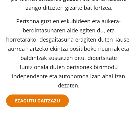
izango dituzten gizarte bat lortzea.
Pertsona guztien eskubideen eta aukera-
berdintasunaren alde egiten du, eta
horretarako, desgaitasuna eragiten duten kausei
aurrea hartzeko ekintza positiboko neurriak eta
baldintzak sustatzen ditu, dibertsitate
funtzionala duten pertsonek bizimodu
independente eta autonomoa izan ahal izan
dezaten.
EZAGUTU GAITZAZU