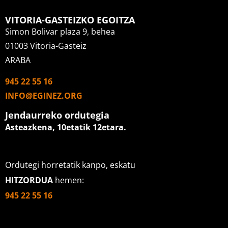
VITORIA-GASTEIZKO EGOITZA
Simon Bolivar plaza 9, behea
01003 Vitoria-Gasteiz
ARABA
945 22 55 16
INFO@EGINEZ.ORG
Jendaurreko ordutegia
Asteazkena, 10etatik 12etara
.
Ordutegi horretatik kanpo, eskatu
HITZORDUA
hemen:
945 22 55 16