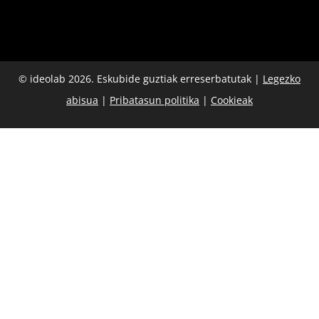
© ideolab 2026. Eskubide guztiak erreserbatutak |
Legezko
abisua
|
Pribatasun politika
|
Cookieak