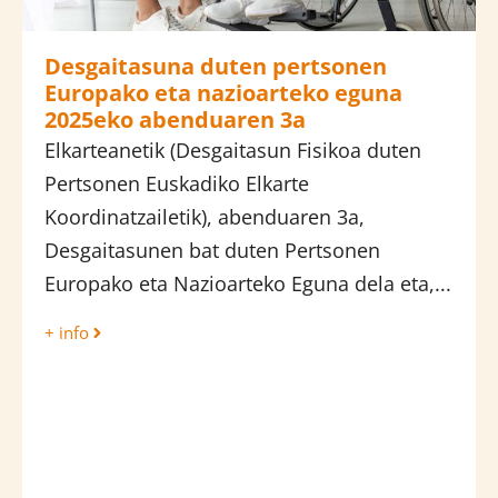
Desgaitasuna duten pertsonen
Europako eta nazioarteko eguna
2025eko abenduaren 3a
Elkarteanetik (Desgaitasun Fisikoa duten
Pertsonen Euskadiko Elkarte
Koordinatzailetik), abenduaren 3a,
Desgaitasunen bat duten Pertsonen
Europako eta Nazioarteko Eguna dela eta,...
+ info