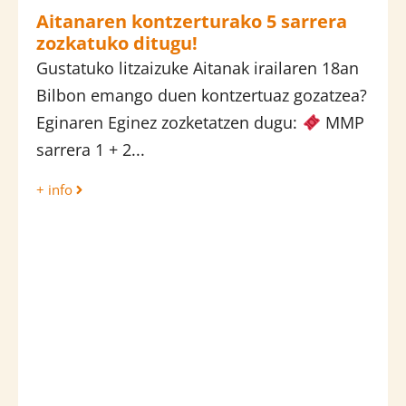
Aitanaren kontzerturako 5 sarrera
zozkatuko ditugu!
Gustatuko litzaizuke Aitanak irailaren 18an
Bilbon emango duen kontzertuaz gozatzea?
Eginaren Eginez zozketatzen dugu:
MMP
sarrera 1 + 2...
+ info