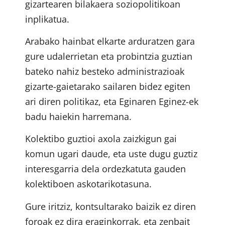
gizartearen bilakaera soziopolitikoan
inplikatua.
Arabako hainbat elkarte arduratzen gara
gure udalerrietan eta probintzia guztian
bateko nahiz besteko administrazioak
gizarte-gaietarako sailaren bidez egiten
ari diren politikaz, eta Eginaren Eginez-ek
badu haiekin harremana.
Kolektibo guztioi axola zaizkigun gai
komun ugari daude, eta uste dugu guztiz
interesgarria dela ordezkatuta gauden
kolektiboen askotarikotasuna.
Gure iritziz, kontsultarako baizik ez diren
foroak ez dira eraginkorrak, eta zenbait