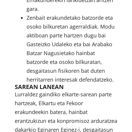
Emakunderekin lankidetzan aritzen
gara.
Zenbait erakundetako batzorde eta
osoko bilkuretan agerraldiak. Modu
aktiboan parte hartzen dugu bai
Gasteizko Udaleko eta bai Arabako
Batzar Nagusietako hainbat
batzorde eta osoko bilkuratan,
desgaitasun fisikoren bat duten
herritarren interesak defendatzeko.
SAREAN LANEAN
Lurraldez gaindiko elkarte-sarean parte
hartzeak, Elkartu eta Fekoor
erakundeekin batera, hainbat
erantzukizun eta konpromisoz arduratzea
dakarkio Eginaren Eginez-i, desgaitasun