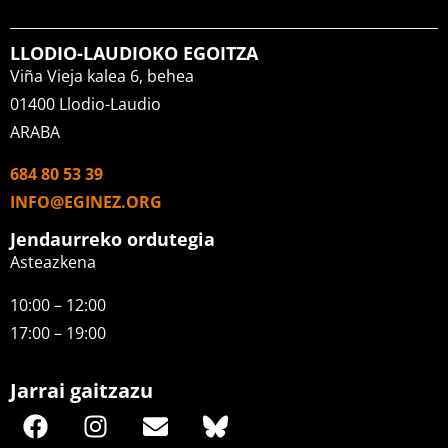
LLODIO-LAUDIOKO EGOITZA
Viña Vieja kalea 6, behea
01400 Llodio-Laudio
ARABA
684 80 53 39
INFO@EGINEZ.ORG
Jendaurreko ordutegia
Asteazkena
10:00 – 12:00
17:00 – 19:00
Jarrai gaitzazu