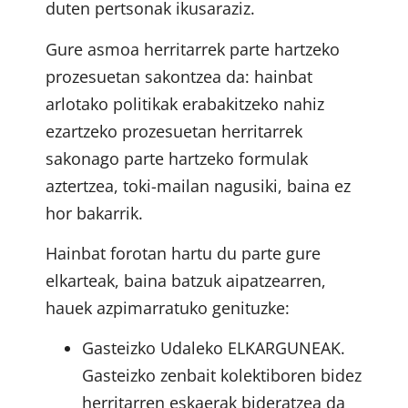
duten pertsonak ikusaraziz.
Gure asmoa herritarrek parte hartzeko
prozesuetan sakontzea da: hainbat
arlotako politikak erabakitzeko nahiz
ezartzeko prozesuetan herritarrek
sakonago parte hartzeko formulak
aztertzea, toki-mailan nagusiki, baina ez
hor bakarrik.
Hainbat forotan hartu du parte gure
elkarteak, baina batzuk aipatzearren,
hauek azpimarratuko genituzke:
Gasteizko Udaleko ELKARGUNEAK.
Gasteizko zenbait kolektiboren bidez
herritarren eskaerak bideratzea da