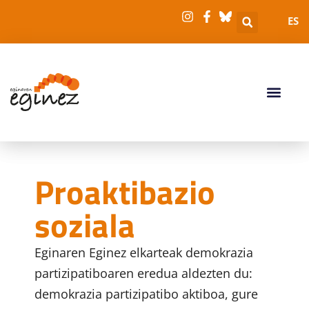
ES
Proaktibazio
soziala
Eginaren Eginez elkarteak demokrazia
partizipatiboaren eredua aldezten du:
demokrazia partizipatibo aktiboa, gure