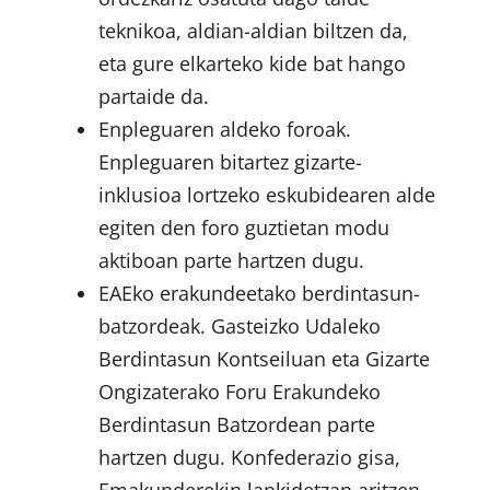
teknikoa, aldian-aldian biltzen da,
eta gure elkarteko kide bat hango
partaide da.
Enpleguaren aldeko foroak.
Enpleguaren bitartez gizarte-
inklusioa lortzeko eskubidearen alde
egiten den foro guztietan modu
aktiboan parte hartzen dugu.
EAEko erakundeetako berdintasun-
batzordeak. Gasteizko Udaleko
Berdintasun Kontseiluan eta Gizarte
Ongizaterako Foru Erakundeko
Berdintasun Batzordean parte
hartzen dugu. Konfederazio gisa,