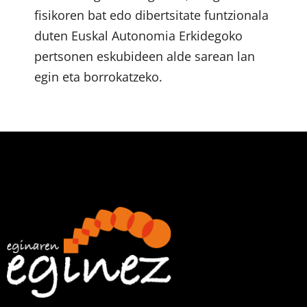
fisikoren bat edo dibertsitate funtzionala
duten Euskal Autonomia Erkidegoko
pertsonen eskubideen alde sarean lan
egin eta borrokatzeko.