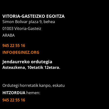
VITORIA-GASTEIZKO EGOITZA
Simon Bolivar plaza 9, behea
01003 Vitoria-Gasteiz
ARABA
945 22 55 16
INFO@EGINEZ.ORG
Jendaurreko ordutegia
Asteazkena, 10etatik 12etara
.
Ordutegi horretatik kanpo, eskatu
HITZORDUA
hemen:
945 22 55 16