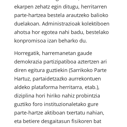
ekarpen zehatz egin ditugu, herritarren
parte-hartzea bestela arautzeko balioko
duelakoan. Administrazioak kolektiboen
ahotsa hor egotea nahi badu, bestelako
konpromisoa izan beharko du.
Horregatik, harremanetan gaude
demokrazia partizipatiboa aztertzen ari
diren egitura guztiekin (Sarrikoko Parte
Hartuz, partaidetzazko aurrekontuen
aldeko plataforma herritarra, etab.),
diziplina hori hiriko nahiz probintzia
guztiko foro instituzionaletako gure
parte-hartze aktiboan txertatu nahian,
eta betiere desgaitasun fisikoren bat