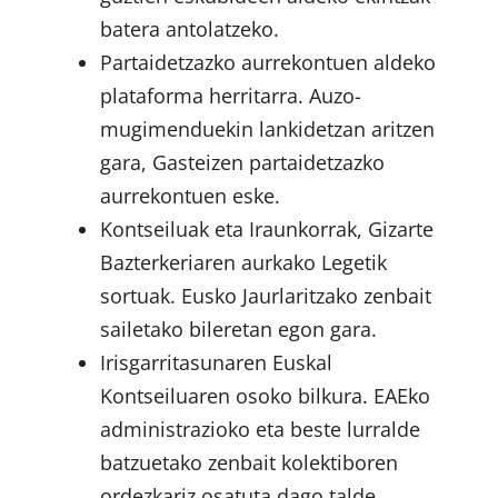
batera antolatzeko.
Partaidetzazko aurrekontuen aldeko
plataforma herritarra. Auzo-
mugimenduekin lankidetzan aritzen
gara, Gasteizen partaidetzazko
aurrekontuen eske.
Kontseiluak eta Iraunkorrak, Gizarte
Bazterkeriaren aurkako Legetik
sortuak. Eusko Jaurlaritzako zenbait
sailetako bileretan egon gara.
Irisgarritasunaren Euskal
Kontseiluaren osoko bilkura. EAEko
administrazioko eta beste lurralde
batzuetako zenbait kolektiboren
ordezkariz osatuta dago talde