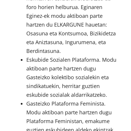
foro horien helburua. Eginaren
Eginez-ek modu aktiboan parte
hartzen du ELKARGUNE hauetan:
Osasuna eta Kontsumoa, Bizikidetza
eta Aniztasuna, Ingurumena, eta
Berdintasuna.
Eskubide Sozialen Plataforma. Modu
aktiboan parte hartzen dugu
Gasteizko kolektibo sozialekin eta
sindikatuekin, herritar guztien
eskubide sozialak aldarrikatzeko.
Gasteizko Plataforma Feminista.
Modu aktiboan parte hartzen dugu
Plataforma Feministan, emakume
guztien eskubideen aldeko ekintzak