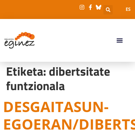
ES
Etiketa:
dibertsitate
funtzionala
DESGAITASUN-
EGOERAN/DIBERTS