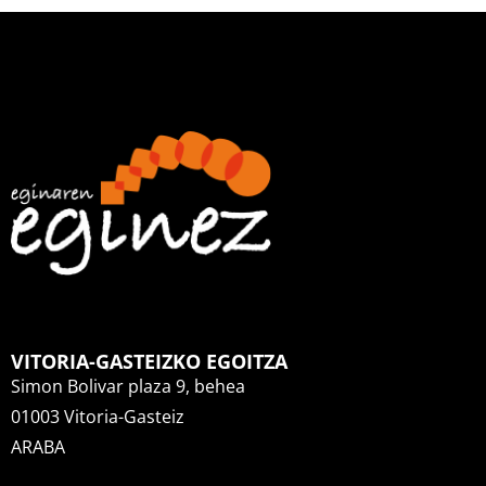
VITORIA-GASTEIZKO EGOITZA
Simon Bolivar plaza 9, behea
01003 Vitoria-Gasteiz
ARABA