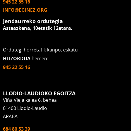
945 22 55 16
INFO@EGINEZ.ORG
Jendaurreko ordutegia
Asteazkena, 10etatik 12etara
.
Ordutegi horretatik kanpo, eskatu
HITZORDUA
hemen:
945 22 55 16
LLODIO-LAUDIOKO EGOITZA
Viña Vieja kalea 6, behea
01400 Llodio-Laudio
ARABA
684 80 53 39