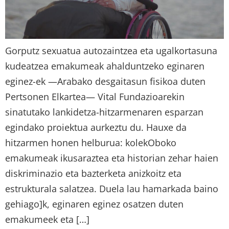
Gorputz sexuatua autozaintzea eta ugalkortasuna
kudeatzea emakumeak ahalduntzeko eginaren
eginez-ek —Arabako desgaitasun fisikoa duten
Pertsonen Elkartea— Vital Fundazioarekin
sinatutako lankidetza-hitzarmenaren esparzan
egindako proiektua aurkeztu du. Hauxe da
hitzarmen honen helburua: kolekOboko
emakumeak ikusaraztea eta historian zehar haien
diskriminazio eta bazterketa anizkoitz eta
estrukturala salatzea. Duela lau hamarkada baino
gehiago]k, eginaren eginez osatzen duten
emakumeek eta […]