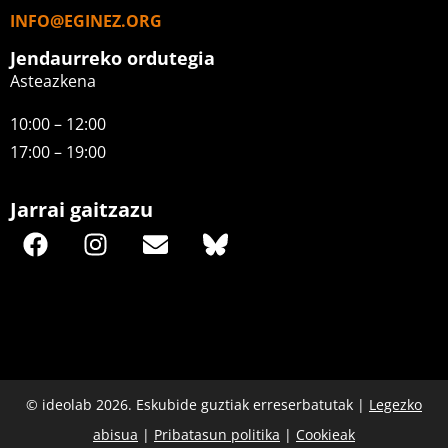
INFO@EGINEZ.ORG
Jendaurreko ordutegia
Asteazkena
10:00 – 12:00
17:00 – 19:00
Jarrai gaitzazu
© ideolab 2026. Eskubide guztiak erreserbatutak |
Legezko
abisua
|
Pribatasun politika
|
Cookieak