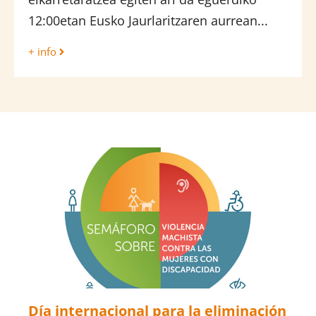
12:00etan Eusko Jaurlaritzaren aurrean...
+ info
Día internacional para la eliminación