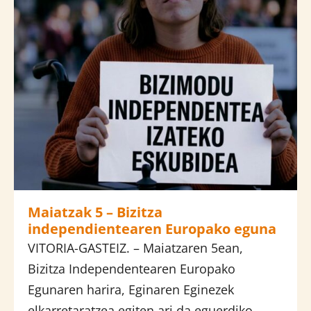
Maiatzak 5 – Bizitza
independientearen Europako eguna
VITORIA-GASTEIZ. – Maiatzaren 5ean,
Bizitza Independentearen Europako
Egunaren harira, Eginaren Eginezek
elkarretaratzea egiten ari da eguerdiko