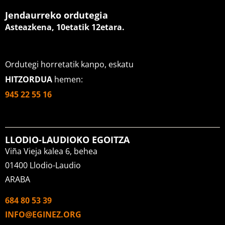
Jendaurreko ordutegia
Asteazkena, 10etatik 12etara
.
Ordutegi horretatik kanpo, eskatu
HITZORDUA
hemen:
945 22 55 16
LLODIO-LAUDIOKO EGOITZA
Viña Vieja kalea 6, behea
01400 Llodio-Laudio
ARABA
684 80 53 39
INFO@EGINEZ.ORG