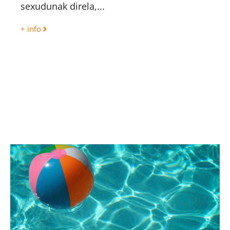
sexudunak direla,...
+ info