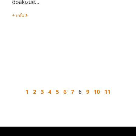
doakizue...
+ info
1
2
3
4
5
6
7
8
9
10
11