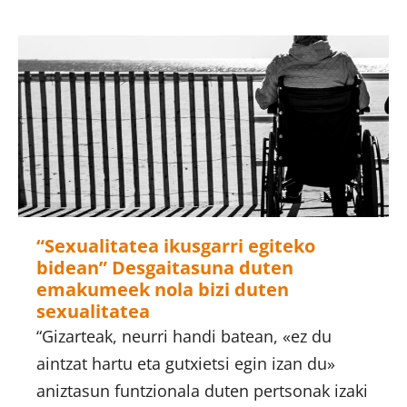
“Sexualitatea ikusgarri egiteko
bidean” Desgaitasuna duten
emakumeek nola bizi duten
sexualitatea
“Gizarteak, neurri handi batean, «ez du
aintzat hartu eta gutxietsi egin izan du»
aniztasun funtzionala duten pertsonak izaki