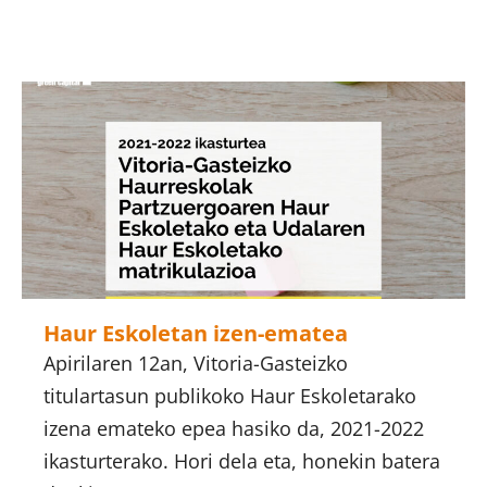
Haur Eskoletan izen-ematea
Apirilaren 12an, Vitoria-Gasteizko
titulartasun publikoko Haur Eskoletarako
izena emateko epea hasiko da, 2021-2022
ikasturterako. Hori dela eta, honekin batera