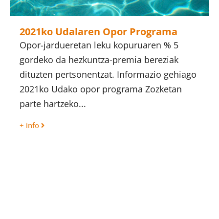
2021ko Udalaren Opor Programa
Opor-jardueretan leku kopuruaren % 5
gordeko da hezkuntza-premia bereziak
dituzten pertsonentzat. Informazio gehiago
2021ko Udako opor programa Zozketan
parte hartzeko...
+ info