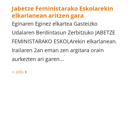
Jabetze Feministarako Eskolarekin
elkarlanean aritzen gara
Eginaren Eginez elkartea Gasteizko
Udalaren Berdintasun Zerbitzuko JABETZE
FEMINISTARAKO ESKOLArekin elkarlanean.
Irailaren 2an eman zen argitara orain
aurkezten ari garen...
+ info