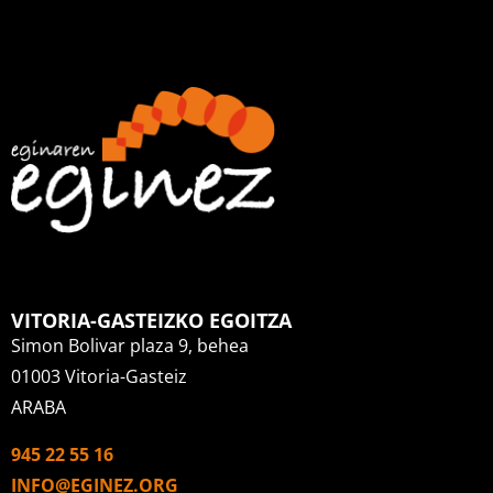
VITORIA-GASTEIZKO EGOITZA
Simon Bolivar plaza 9, behea
01003 Vitoria-Gasteiz
ARABA
945 22 55 16
INFO@EGINEZ.ORG