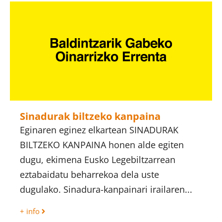
Sinadurak biltzeko kanpaina
Eginaren eginez elkartean SINADURAK
BILTZEKO KANPAINA honen alde egiten
dugu, ekimena Eusko Legebiltzarrean
eztabaidatu beharrekoa dela uste
dugulako. Sinadura-kanpainari irailaren...
+ info