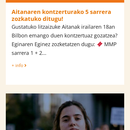
Aitanaren kontzerturako 5 sarrera
zozkatuko ditugu!
Gustatuko litzaizuke Aitanak irailaren 18an
Bilbon emango duen kontzertuaz gozatzea?
Eginaren Eginez zozketatzen dugu:
MMP
sarrera 1 + 2...
+ info