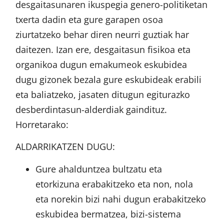
desgaitasunaren ikuspegia genero-politiketan
txerta dadin eta gure garapen osoa
ziurtatzeko behar diren neurri guztiak har
daitezen. Izan ere, desgaitasun fisikoa eta
organikoa dugun emakumeok eskubidea
dugu gizonek bezala gure eskubideak erabili
eta baliatzeko, jasaten ditugun egiturazko
desberdintasun-alderdiak gaindituz.
Horretarako:
ALDARRIKATZEN DUGU:
Gure ahalduntzea bultzatu eta
etorkizuna erabakitzeko eta non, nola
eta norekin bizi nahi dugun erabakitzeko
eskubidea bermatzea, bizi-sistema