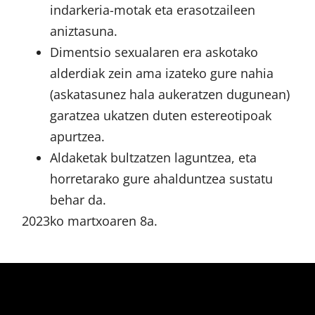
indarkeria-motak eta erasotzaileen
aniztasuna.
Dimentsio sexualaren era askotako
alderdiak zein ama izateko gure nahia
(askatasunez hala aukeratzen dugunean)
garatzea ukatzen duten estereotipoak
apurtzea.
Aldaketak bultzatzen laguntzea, eta
horretarako gure ahalduntzea sustatu
behar da.
2023ko martxoaren 8a.