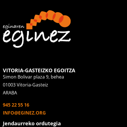
VITORIA-GASTEIZKO EGOITZA
Simon Bolivar plaza 9, behea
01003 Vitoria-Gasteiz
ARABA
945 22 55 16
INFO@EGINEZ.ORG
Jendaurreko ordutegia