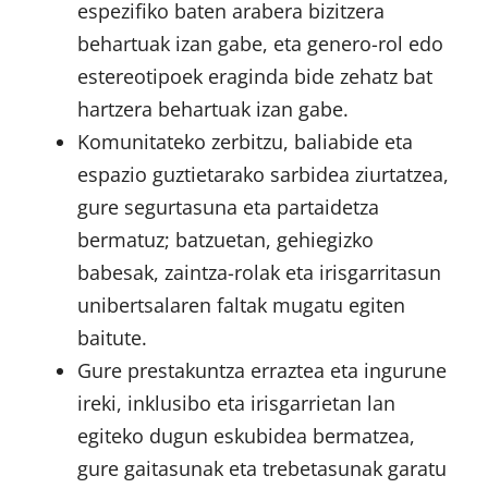
espezifiko baten arabera bizitzera
behartuak izan gabe, eta genero-rol edo
estereotipoek eraginda bide zehatz bat
hartzera behartuak izan gabe.
Komunitateko zerbitzu, baliabide eta
espazio guztietarako sarbidea ziurtatzea,
gure segurtasuna eta partaidetza
bermatuz; batzuetan, gehiegizko
babesak, zaintza-rolak eta irisgarritasun
unibertsalaren faltak mugatu egiten
baitute.
Gure prestakuntza erraztea eta ingurune
ireki, inklusibo eta irisgarrietan lan
egiteko dugun eskubidea bermatzea,
gure gaitasunak eta trebetasunak garatu