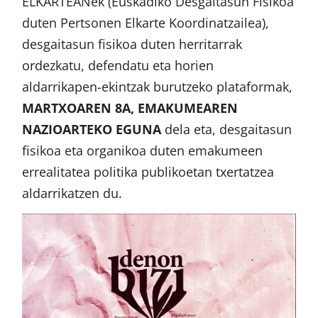
ELKARTEANek (Euskadiko Desgaitasun Fisikoa
duten Pertsonen Elkarte Koordinatzailea),
desgaitasun fisikoa duten herritarrak
ordezkatu, defendatu eta horien
aldarrikapen-ekintzak burutzeko plataformak,
MARTXOAREN 8A, EMAKUMEAREN
NAZIOARTEKO EGUNA
dela eta, desgaitasun
fisikoa eta organikoa duten emakumeen
errealitatea politika publikoetan txertatzea
aldarrikatzen du.