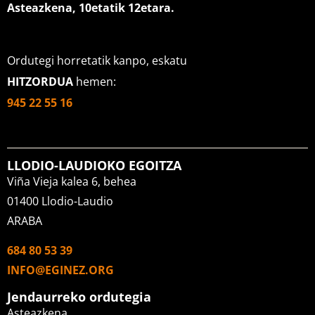
Asteazkena, 10etatik 12etara
.
Ordutegi horretatik kanpo, eskatu
HITZORDUA
hemen:
945 22 55 16
LLODIO-LAUDIOKO EGOITZA
Viña Vieja kalea 6, behea
01400 Llodio-Laudio
ARABA
684 80 53 39
INFO@EGINEZ.ORG
Jendaurreko ordutegia
Asteazkena