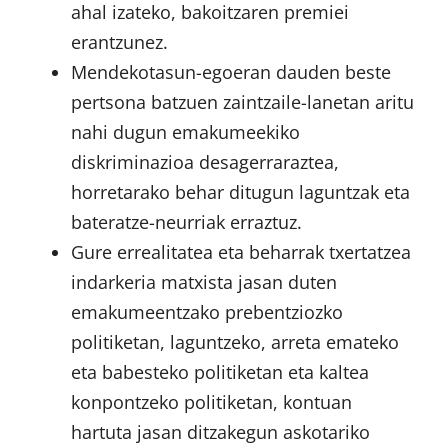
ahal izateko, bakoitzaren premiei
erantzunez.
Mendekotasun-egoeran dauden beste
pertsona batzuen zaintzaile-lanetan aritu
nahi dugun emakumeekiko
diskriminazioa desagerraraztea,
horretarako behar ditugun laguntzak eta
bateratze-neurriak erraztuz.
Gure errealitatea eta beharrak txertatzea
indarkeria matxista jasan duten
emakumeentzako prebentziozko
politiketan, laguntzeko, arreta emateko
eta babesteko politiketan eta kaltea
konpontzeko politiketan, kontuan
hartuta jasan ditzakegun askotariko