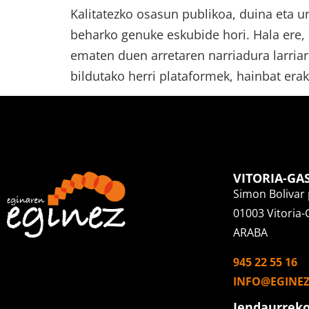
Kalitatezko osasun publikoa, duina eta u
beharko genuke eskubide hori. Hala ere,
ematen duen arretaren narriadura larria
bildutako herri plataformek, hainbat erak
VITORIA-GA
Simon Bolivar 
01003 Vitoria-
ARABA
945 22 55 16
INFO@EGINE
Jendaurreko