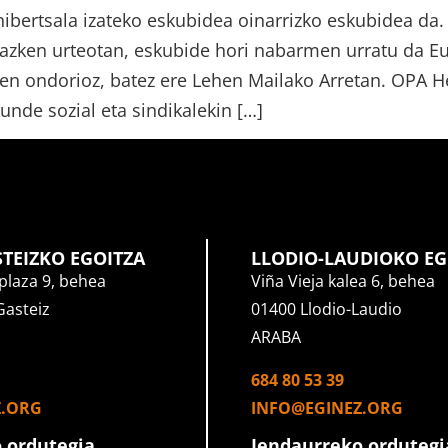
nibertsala izateko eskubidea oinarrizko eskubidea da.
 azken urteotan, eskubide hori nabarmen urratu da E
ren ondorioz, batez ere Lehen Mailako Arretan. OPA 
unde sozial eta sindikalekin […]
STEIZKO EGOITZA
LLODIO-LAUDIOKO EG
plaza 9, behea
Viña Vieja kalea 6, behea
Gasteiz
01400 Llodio-Laudio
ARABA
684 80 53 39
Z.ORG
INFO@EGINEZ.ORG
 ordutegia
Jendaurreko ordutegi