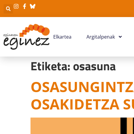
Elkartea
Argitalpenak
Etiketa:
osasuna
OSASUNGINTZ
OSAKIDETZA 