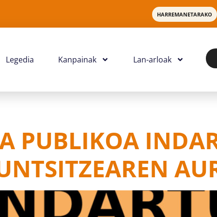
HARREMANETARAKO
Legedia
Kanpainak
Lan-arloak
A PUBLIKOA INDA
SUNTSITZEAREN AU