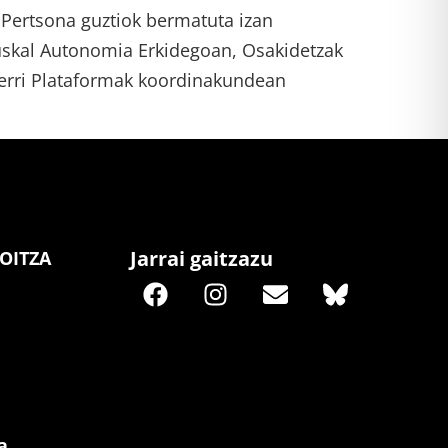
 Pertsona guztiok bermatuta izan
uskal Autonomia Erkidegoan, Osakidetzak
Herri Plataformak koordinakundean
Jarrai gaitzazu
OITZA
a