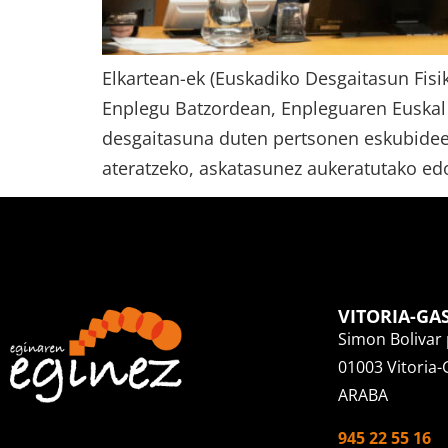
Elkartean-ek (Euskadiko Desgaitasun Fisi
Enplegu Batzordean, Enpleguaren Euskal 
desgaitasuna duten pertsonen eskubideei
ateratzeko, askatasunez aukeratutako edo
VITORIA-GA
Simon Bolivar 
01003 Vitoria-
ARABA
945 22 55 16