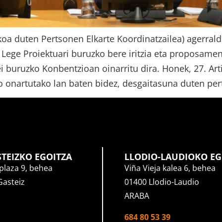
koa duten Pertsonen Elkarte Koordinatzailea) agerrald
Lege Proiektuari buruzko bere iritzia eta proposam
 buruzko Konbentzioan oinarritu dira. Honek, 27. Art
 onartutako lan baten bidez, desgaitasuna duten pert
STEIZKO EGOITZA
LLODIO-LAUDIOKO EG
plaza 9, behea
Viña Vieja kalea 6, behea
Gasteiz
01400 Llodio-Laudio
ARABA
684 80 53 39