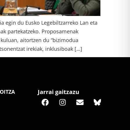
ia egin du Eusko Legebiltzarreko Lan eta
enak partekatzeko. Proposamenak
ikuluan, aitortzen du “bizimodua
sonentzat irekiak, inklusiboak […]
Jarrai gaitzazu
OITZA