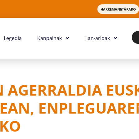
HARREMANETARAKO
Legedia
Kanpainak
Lan-arloak
N AGERRALDIA EUS
REAN, ENPLEGUARE
EKO